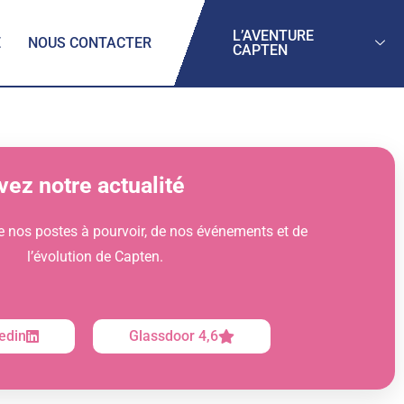
L’AVENTURE
E
NOUS CONTACTER
CAPTEN
vez notre actualité
e nos postes à pourvoir, de nos événements et de
l’évolution de Capten.
edin
Glassdoor 4,6