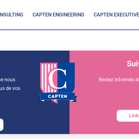
NSULTING
CAPTEN ENGINEERING
CAPTEN EXECUTIV
Sui
ue nous
Restez informés d
us de vos
Link